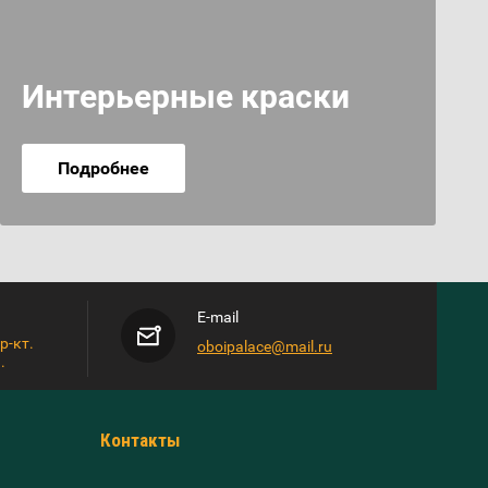
Интерьерные краски
Подробнее
E-mail
р-кт.
oboipalace@mail.ru
.
Контакты