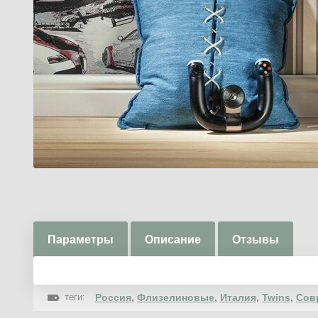
Параметры
Описание
Отзывы
теги:
Россия
,
Флизелиновые
,
Италия
,
Twins
,
Сов