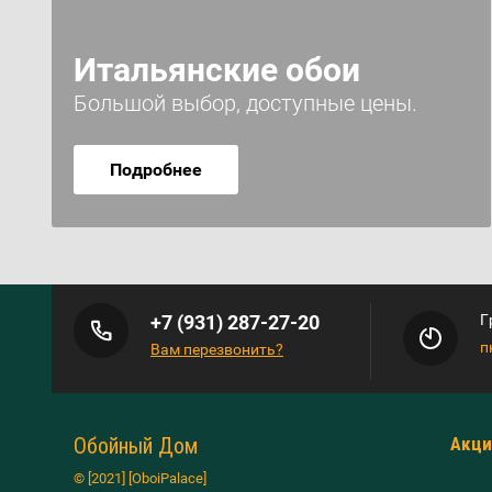
Итальянские обои
Большой выбор, доступные цены.
Подробнее
+7 (931) 287-27-20
Г
п
Вам перезвонить?
Обойный Дом
Акци
© [2021] [OboiPalace]