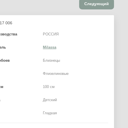
Следующий
17 006
изводства
РОССИЯ
ель
Milassa
обоев
Близнецы
Флизелиновые
см
100 см
а
Детский
Гладкая