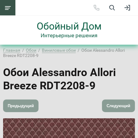
Обойный Дом
Интерьерные решения
Главная
  /  
Обои
  /  
Виниловые обои
  /  Обои Alessandro Allori 
Breeze RDT2208-9
Обои Alessandro Allori
Breeze RDT2208-9
Предыдущий
Следующий