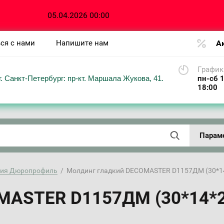
05.04.2026 00:00
ся с нами
Напишите нам
А
График
г. Санкт-Петербург: пр-кт. Маршала Жукова, 41.
пн-сб 1
18:00
Парам
ция Дюропрофиль
  /  Молдинг гладкий DECOMASTER D1157ДМ (30*
MASTER D1157ДМ (30*14*