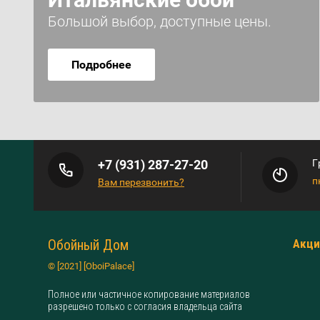
Большой выбор, доступные цены.
Подробнее
+7 (931) 287-27-20
Г
п
Вам перезвонить?
Обойный Дом
Акци
© [2021] [OboiPalace]
Полное или частичное копирование материалов
разрешено только с согласия владельца сайта