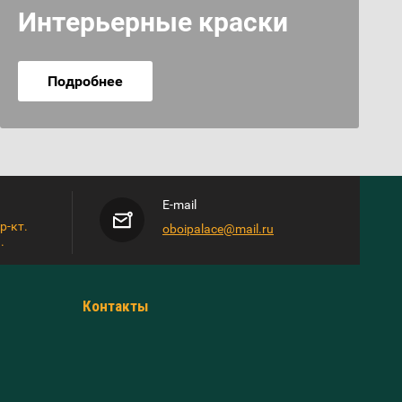
Интерьерные краски
Подробнее
E-mail
р-кт.
oboipalace@mail.ru
.
Контакты