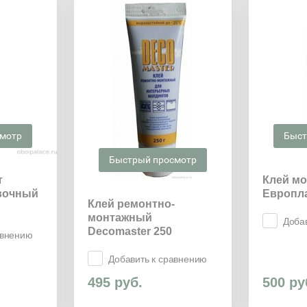
смотр
Быст
Быстрый просмотр
т
Клей м
овочный
Европл
Клей ремонтно-
монтажный
Доба
Decomaster 250
авнению
Добавить к сравнению
495
руб.
500
ру