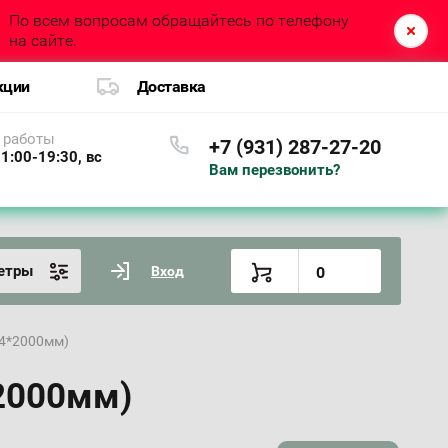
По всем вопросам обращайтесь по телефону
на сайте.
кции
Доставка
 работы
+7 (931) 287-27-20
1:00-19:30, вс
Вам перезвонить?
етры
Вход
0
14*2000мм)
2000мм)