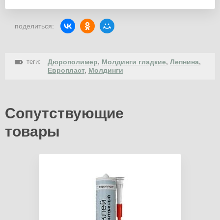
поделиться:
теги:
Дюрополимер
,
Молдинги гладкие
,
Лепнина
,
Европласт
,
Молдинги
Сопутствующие
товары