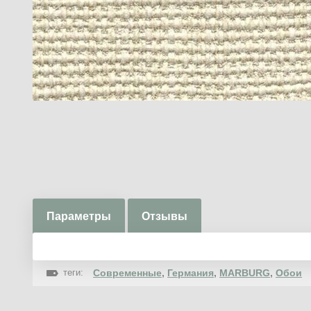
Параметры
Отзывы
теги:
Современные
,
Германия
,
MARBURG
,
Обои