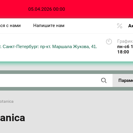
05.04.2026 00:00
ся с нами
Напишите нам
А
График
г. Санкт-Петербург: пр-кт. Маршала Жукова, 41.
пн-сб 1
18:00
Парам
otanica
anica