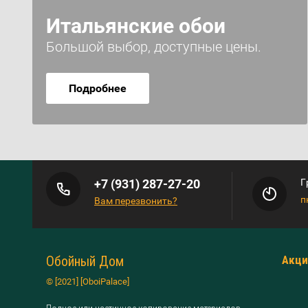
Итальянские обои
Большой выбор, доступные цены.
Подробнее
+7 (931) 287-27-20
Г
п
Вам перезвонить?
Обойный Дом
Акци
© [2021] [OboiPalace]