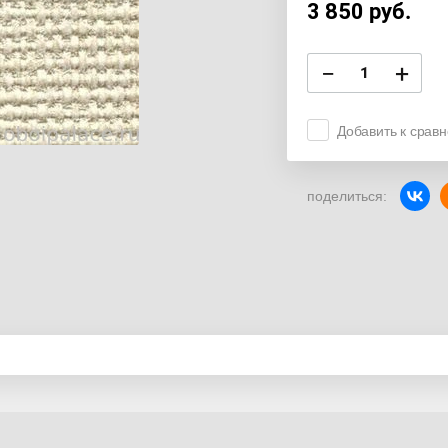
3 850
руб.
−
+
Добавить к срав
поделиться: